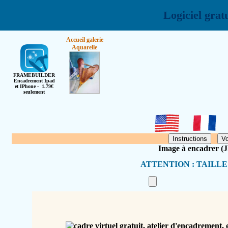
Logiciel grat
Accueil galerie
Aquarelle
FRAMEBUILDER
Encadrement Ipad
et IPhone - 1.79€
seulement
Image à encadrer (
ATTENTION : TAILL