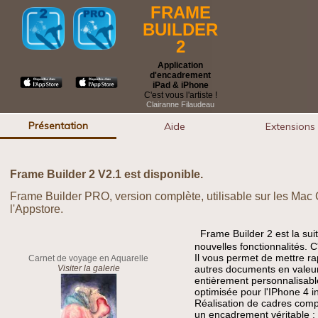
FRAME
BUILDER
2
Application
d'encadrement
iPad & iPhone
C'est vous l'artiste !
Clairanne Filaudeau
Présentation
Aide
Extensions
Frame Builder 2 V2.1 est disponible.
Frame Builder PRO, version complète, utilisable sur les Mac C
l'Appstore.
Frame Builder 2 est la sui
nouvelles fonctionnalités. C
Il vous permet de mettre r
Carnet de voyage en Aquarelle
Visiter la galerie
autres documents en valeur
entièrement personnalisabl
optimisée pour l'IPhone 4 i
Réalisation de cadres comp
un encadrement véritable :