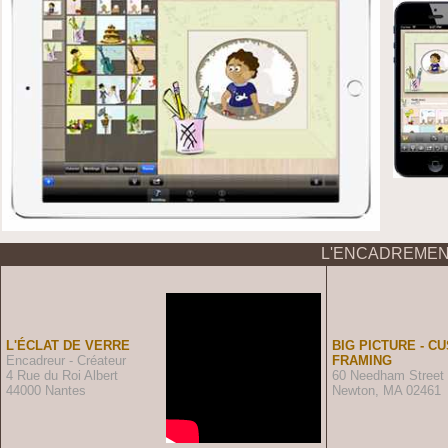
L'ENCADREMENT
L'ÉCLAT DE VERRE
BIG PICTURE - C
Encadreur - Créateur
FRAMING
4 Rue du Roi Albert
60 Needham Street
44000 Nantes
Newton, MA 02461