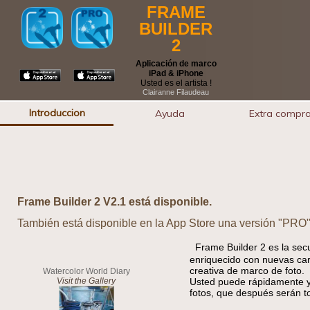
FRAME
BUILDER
2
Aplicación de marco
iPad & iPhone
Usted es el artista !
Clairanne Filaudeau
Introduccion
Ayuda
Extra compr
Frame Builder 2 V2.1 está disponible.
También está disponible en la App Store una versión "PRO"
Frame Builder 2 es la sec
enriquecido con nuevas cara
creativa de marco de foto.
Watercolor World Diary
Visit the Gallery
Usted puede rápidamente y 
fotos, que después serán t