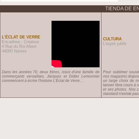
TIENDA DE E
L'ÉCLAT DE VERRE
CULTURA
Encadreur - Créateur
L'esprit jubile
4 Rue du Roi Albert
44000 Nantes
Dans les années 70, deux frères, issus d'une famille de
Pour sublimer souven
commerçants versaillais, Jacques et Didier Lemonnier
nos magasins dispose
commencent à écrire l'histoire L'Éclat de Verre....
un large choix de m
laisser libre cours à 
et ses photos. Nos 
standard n'existe pas 