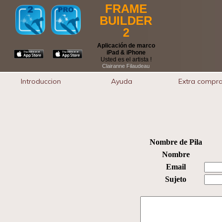
FRAME
BUILDER
2
Aplicación de marco
iPad & iPhone
Usted es el artista !
Clairanne Filaudeau
Introduccion
Ayuda
Extra compr
Nombre de Pila
Nombre
Email
Sujeto