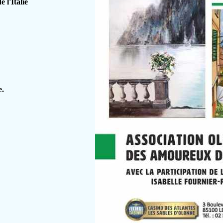
 l'Italie
e.