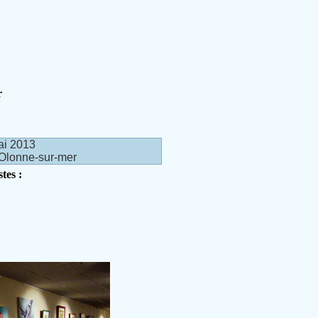
r
ai 2013
 Olonne-sur-mer
tes :