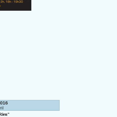
016
il
 Rien"