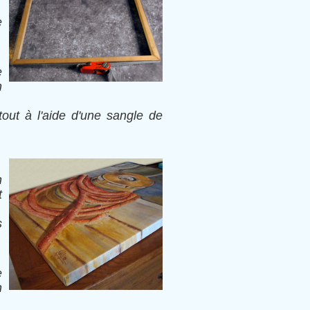
e
e
n
tout à l'aide d'une sangle de
n
t
s
e
n