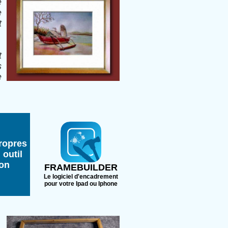
e
e
t
t
s
e
ropres
 outil
ion
FRAMEBUILDER
Le logiciel d'encadrement
pour votre Ipad ou Iphone