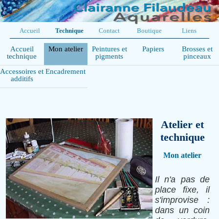
Accueil
Technique
Contact
Boutique
Liens
Accueil
Mon atelier
Peintures et
Papiers
Brosses et
technique
pigments
pinceaux
Accessoires et
Encadrement
additifs
Atelier et
technique
Mon atelier
Il n'a pas de
place fixe, il
s'improvise :
dans un coin