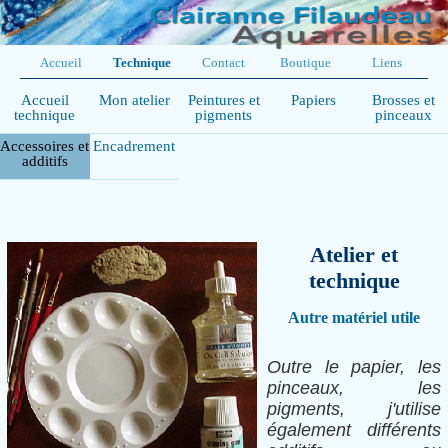
Accueil
Technique
Contact
Boutique
Liens
Accueil
Mon atelier
Peintures et
Papiers
Brosses et
technique
pigments
pinceaux
Accessoires et
Encadrement
additifs
Atelier et
technique
Autre matériel utile
Outre le papier, les
pinceaux, les
pigments, j'utilise
également différents