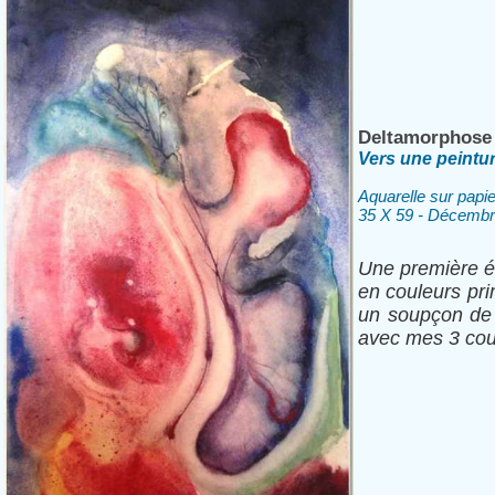
Deltamorphose
Vers une peintur
Aquarelle sur papi
35 X 59 - Décemb
Une première éco
en couleurs pri
un soupçon de m
avec mes 3 coul