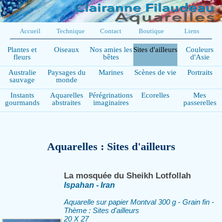
Accueil
Technique
Contact
Boutique
Liens
Plantes et
Oiseaux
Nos amies les
Sites d'ailleurs
Couleurs
fleurs
bêtes
d'Asie
Australie
Paysages du
Marines
Scènes de vie
Portraits
sauvage
monde
Instants
Aquarelles
Pérégrinations
Ecorelles
Mes
gourmands
abstraites
imaginaires
passerelles
Aquarelles : Sites d'ailleurs
La mosquée du Sheikh Lotfollah
Ispahan - Iran
Aquarelle sur papier Montval 300 g - Grain fin -
Thème : Sites d'ailleurs
20 X 27