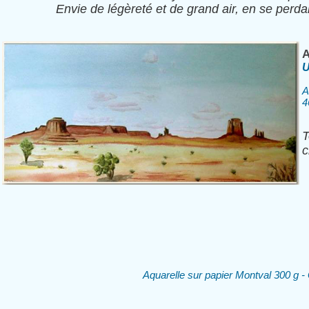
Envie de légèreté et de grand air, en se perd
A
U
A
4
T
c
Aquarelle sur papier Montval 300 g 