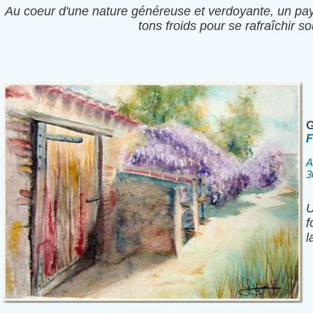
Au coeur d'une nature généreuse et verdoyante, un p
tons froids pour se rafraîchir s
G
F
A
3
U
f
l