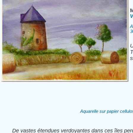
M
V
A
3
U
T
s
Aquarelle sur papier cellu
De vastes étendues verdoyantes dans ces îles per