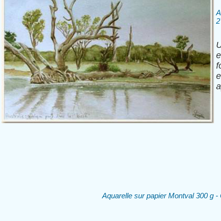
A
2
U
e
f
e
a
Aquarelle sur papier Montval 300 g 