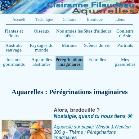
Accueil
Technique
Contact
Boutique
Liens
Plantes et
Oiseaux
Nos amies les
Sites d'ailleurs
Couleurs
fleurs
bêtes
d'Asie
Australie
Paysages du
Marines
Scènes de vie
Portraits
sauvage
monde
Instants
Aquarelles
Pérégrinations
Ecorelles
Mes
gourmands
abstraites
imaginaires
passerelles
Aquarelles : Pérégrinations imaginaires
Alors, bredouille ?
Nostalgie, quand tu nous tiens 😢
Aquarelle sur papier Winsor & Newton
300 g - Thème : Pérégrinations
imaginaires