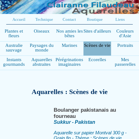
Accueil
Technique
Contact
Boutique
Liens
Plantes et
Oiseaux
Nos amies les
Sites d'ailleurs
Couleurs
fleurs
bêtes
d'Asie
Australie
Paysages du
Marines
Scènes de vie
Portraits
sauvage
monde
Instants
Aquarelles
Pérégrinations
Ecorelles
Mes
gourmands
abstraites
imaginaires
passerelles
Aquarelles : Scènes de vie
Boulanger pakistanais au
fourneau
Sukkur - Pakistan
Aquarelle sur papier Montval 300 g -
Grain fin - Thème : Scènes de vie